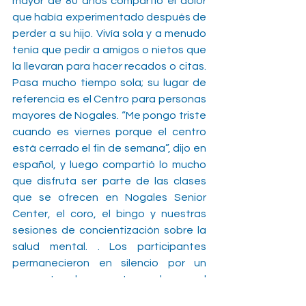
mayor de 80 años compartió el dolor 
que había experimentado después de 
perder a su hijo. Vivía sola y a menudo 
tenía que pedir a amigos o nietos que 
la llevaran para hacer recados o citas. 
Pasa mucho tiempo sola; su lugar de 
referencia es el Centro para personas 
mayores de Nogales. “Me pongo triste 
cuando es viernes porque el centro 
está cerrado el fin de semana”, dijo en 
español, y luego compartió lo mucho 
que disfruta ser parte de las clases 
que se ofrecen en Nogales Senior 
Center, el coro, el bingo y nuestras 
sesiones de concientización sobre la 
salud mental. . Los participantes 
permanecieron en silencio por un 
momento de respeto, y luego el 
personal rápidamente reconoció sus 