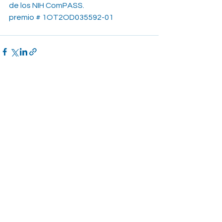
de los NIH ComPASS.
premio # 1OT2OD035592-01
Ver todo
Entradas recientes