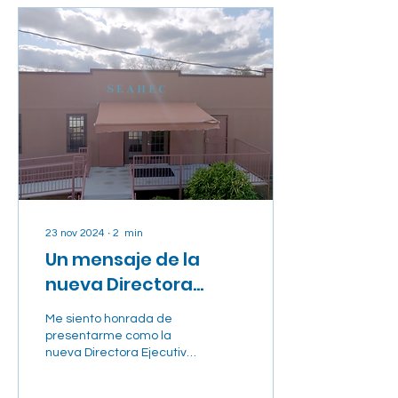
23 nov 2024
∙
2
min
Un mensaje de la
nueva Directora
Ejecutiva de SEAHEC
Me siento honrada de
presentarme como la
nueva Directora Ejecutiva
del Centro de Educación
para la Salud del Sureste