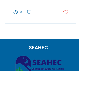
de Arizona (SEAHEC)....
0
0
SEAHEC
1171 W Target Range
Road
Nogales AZ 85621
Teléfono:
(520) 287-4722
Correo electrónico: